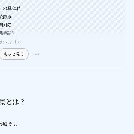
アの具体例
続診療
期対応
健康診断
使い分け方
もっと見る
景とは？
医療
です。