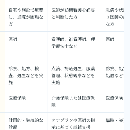
自宅や施設で療養
医師が訪問看護を必要
急病や状態
し、通院が困難な
と判断した方
り医師の診
方
な方
医師
看護師、准看護師、理
医師
学療法士など
診察、処方、検
点滴、褥瘡処置、服薬
診察、処方
査、処置などを実
管理、状態観察などを
処置などを
施
実施
医療保険
介護保険または医療保
医療保険
険
計画的・継続的な
ケアプランや医師の指
臨時・突発
診療
示に基づく継続支援