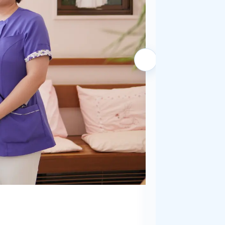
KSメディカルサポート
SAクリニック