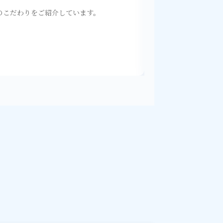
のこだわりをご紹介しています。
神戸元町の「漢方×
に迫ります。
特設記事を読む