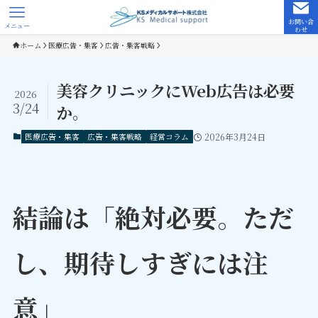
お問い合
メニュー
わせ
ホーム
医療広告・集客
広告・集客戦略
美容クリニックにWeb広告は必要
2026
3/24
か。
医療広告・集客
広告・集客戦略
経営コラム
2026年3月24日
結論は「絶対必要。ただ
し、期待しすぎには注
意」