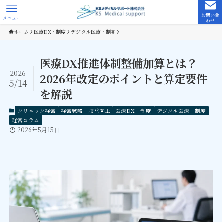
お問い合
メニュー
わせ
ホーム
医療DX・制度
デジタル医療・制度
医療DX推進体制整備加算とは？
2026
2026年改定のポイントと算定要件
5/14
を解説
クリニック経営
経営戦略・収益向上
医療DX・制度
デジタル医療・制度
経営コラム
2026年5月15日