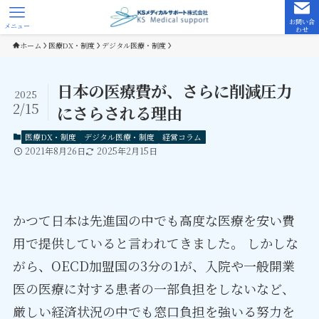
お問い合
メニュー
わせ
ホーム
医療DX・制度
デジタル医療・制度
日本の医療費が、さらに削減圧力
2025
2/15
にさらされる理由
医療DX・制度
デジタル医療・制度
経営コラム
2021年8月26日
2025年2月15日
かつて日本は先進国の中でも高度な医療を安い費
用で提供していると言われてきました。 しかしな
がら、OECD加盟国の3分の1が、入院や一般開業
医の医療に対する患者の一部負担をしないなど、
厳しい経済状況の中でも窓口負担を強いる努力を