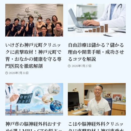
いけざわ神戸元町クリニッ
自由診療は儲かる？儲かる
クに直撃取材！神戸元町で
理由や開業手順・成功させ
胃・おなかの健康を守る専
るコツを解説
門医院を徹底解剖
2026年7月27日
2026年7月31日
神戸市の脳神経外科おすす
こはや脳神経外科クリニッ
め6選！MRI・CTや脳ドッ
クに直撃取材！神戸市垂水