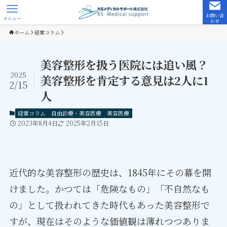
お問い合
メニュー
わせ
ホーム
経営コラム
美容整形を扱う医院には追い風？
2025
美容整形を肯定する意見は2人に1
2/15
人
経営コラム
自由診療・美容医療
美容医療
2023年8月4日
2025年2月15日
近代的な美容整形の歴史は、1845年にその幕を開
けました。かつては「危険なもの」「不自然なも
の」として扱われてきた時代もあった美容整形で
すが、現在はそのような価値観は薄れつつありま