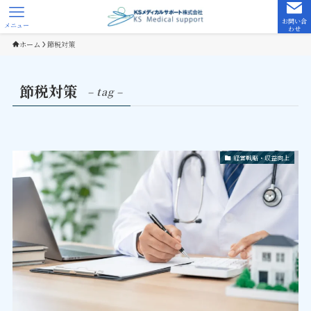
お問い合
メニュー
わせ
ホーム
節税対策
節税対策
– tag –
経営戦略・収益向上