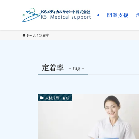
開業支援
ホーム
定着率
定着率
– tag –
人材採用・育成