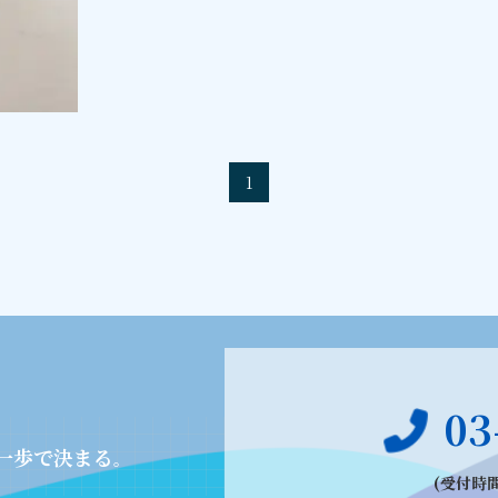
1
03
一歩で決まる
。
(受付時間