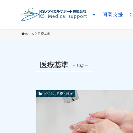
開業支援
ホーム
医療基準
医療基準
– tag –
デジタル医療・制度