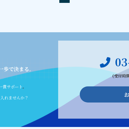
03
一歩で決まる
。
(受付時間
一貫サポート
。
に入れませんか？