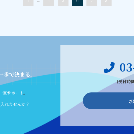
1
...
4
5
6
7
8
03
一歩で決まる
。
(受付時間
一貫サポート
。
に入れませんか？