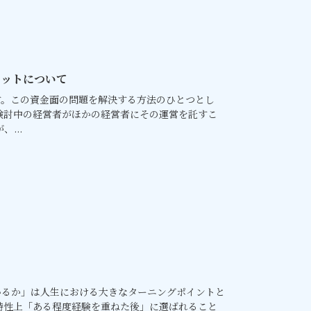
リットについて
す。この資金面の問題を解決する方法のひとつとし
検討中の経営者がほかの経営者にその運営を託すこ
...
いるか」は人生における大きなターニングポイントと
特性上「ある程度経験を重ねた後」に選ばれること