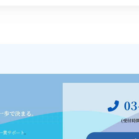
03
一歩で決まる
。
(受付時間
一貫サポート
。