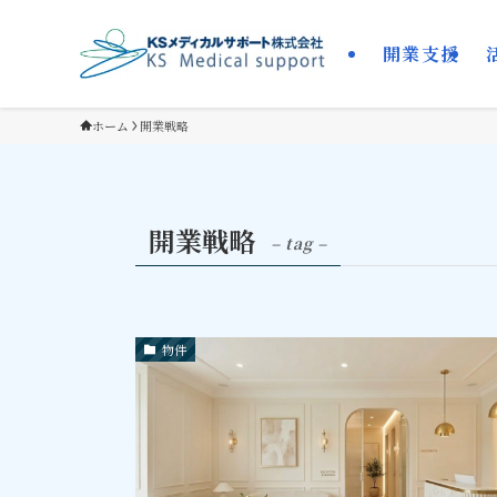
開業支援
ホーム
開業戦略
開業戦略
– tag –
物件