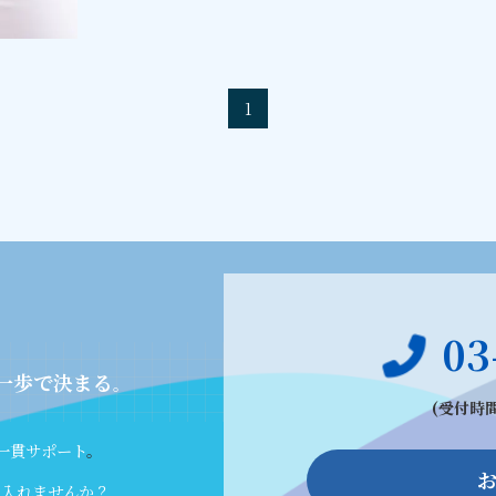
1
03
一歩で決まる
。
(受付時間
一貫サポート
。
に入れませんか？