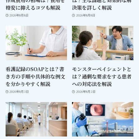
作成費用の相場は？費用を
は？主な課題と効果的な解
格安に抑えるコツも解説
決策を詳しく解説
2026年8月8日
2026年8月8日
看護記録のSOAPとは？書
モンスターペイシェントと
き方の手順や具体的な例文
は？過剰な要求をする患者
を分かりやすく解説
への対応法を解説
2026年8月3日
2026年8月2日