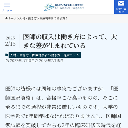
お問い合
メニュー
わせ
ホーム
人材・働き方
医療従事者の働き方
医師の収入は働き方によって、大
2025
2/15
きな差が生まれている
人材・働き方
医療従事者の働き方
経営コラム
2022年2月10日
2025年2月15日
医師の皆様には周知の事実でございますが、「医
師国家資格」は、合格率こそ高いものの、そこに
至るまでの過程が非常に厳しいものです。大学の
医学部で6年間学ばなければなりませんし、医師国
家試験を突破してからも2年の臨床研修医時代を経