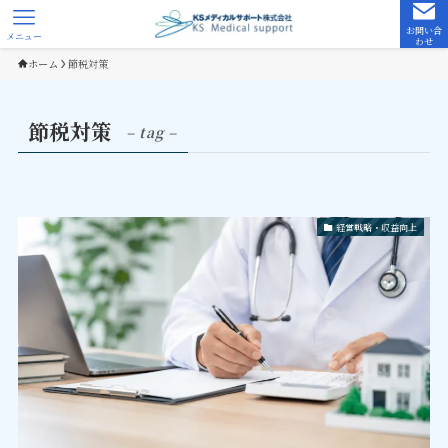
お問い合
メニュー
わせ
ホーム
節税対策
節税対策
– tag –
経営戦略・収益向上